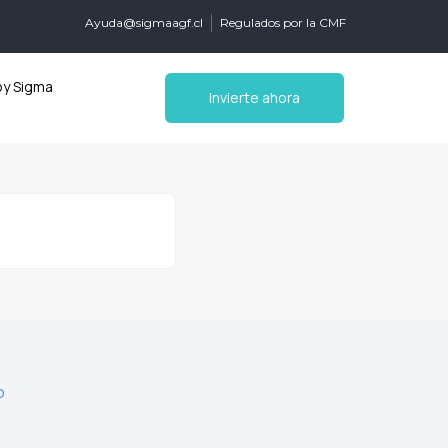
Ayuda@sigmaagf.cl
Regulados por la CMF
by Sigma
Invierte ahora
o