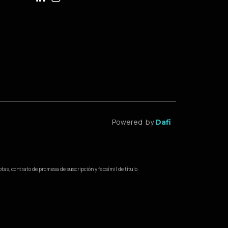
Powered by
Dafi
as, contrato de promesa de suscripción y facsímil de título.