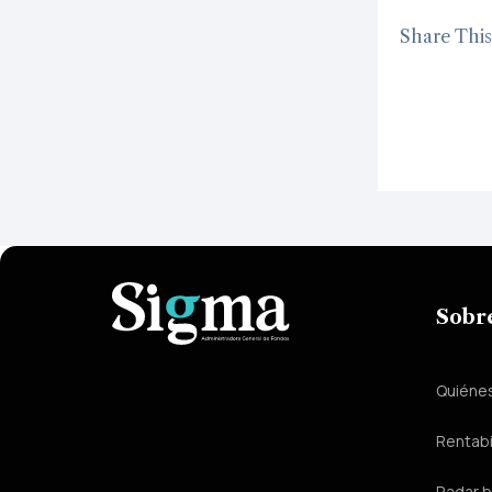
Share This 
Sobr
Quiéne
Rentabi
Radar b