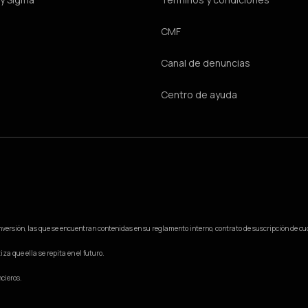
CMF
Canal de denuncias
Centro de ayuda
 inversión, las que se encuentran contenidas en su reglamento interno, contrato de suscripción de cuot
za que ella se repita en el futuro.
ncieros.