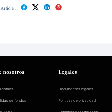
Article :
e nosotros
Legales
s somos
Documentos legales
lidad de fondos
Políticas de privacidad
y Sigma
Términos y condiciones