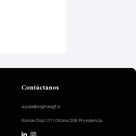
Contáctanos
ayuda@sigmaagf.cl
Román Díaz 117 | Oficina 206 Providencia