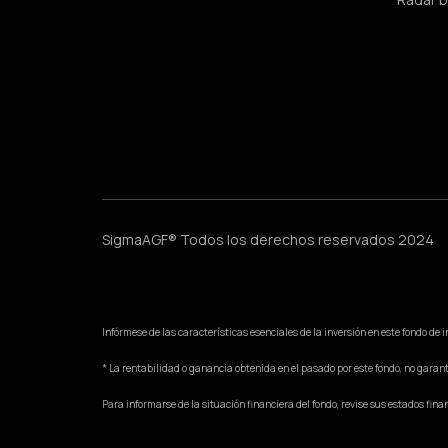
SigmaAGF® Todos los derechos reservados 2024
Infórmese de las características esenciales de la inversión en este fondo de
* La rentabilidad o ganancia obtenida en el pasado por este fondo, no garanti
Para informarse de la situación financiera del fondo, revise sus estados fina