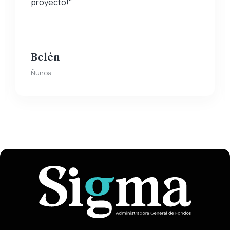
proyecto!"
Belén
Ñuñoa