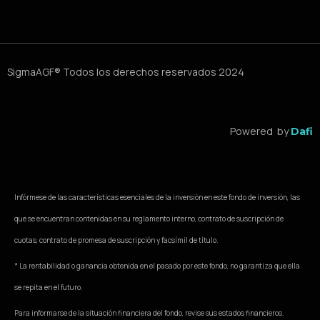
SigmaAGF® Todos los derechos reservados 2024
Powered by
Dafi
Infórmese de las características esenciales de la inversión en este fondo de inversión, las
que se encuentran contenidas en su reglamento interno, contrato de suscripción de
cuotas, contrato de promesa de suscripción y facsímil de título.
* La rentabilidad o ganancia obtenida en el pasado por este fondo, no garantiza que ella
se repita en el futuro.
Para informarse de la situación financiera del fondo, revise sus estados financieros.